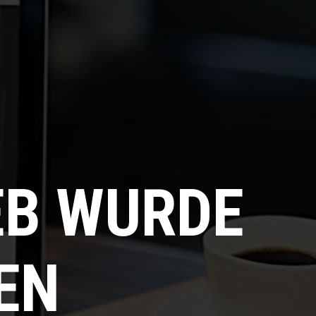
EB WURDE
EN