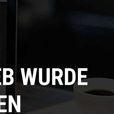
EB WURDE
EN