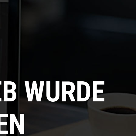
EB WURDE
EN