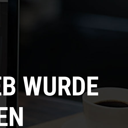
EB WURDE
EN