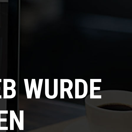
EB WURDE
EN