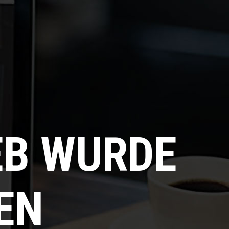
EB WURDE
EN