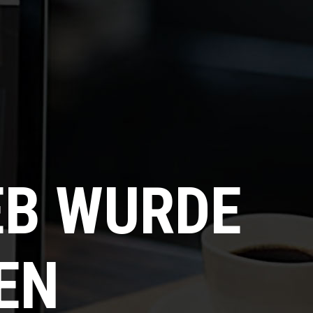
EB WURDE
EN