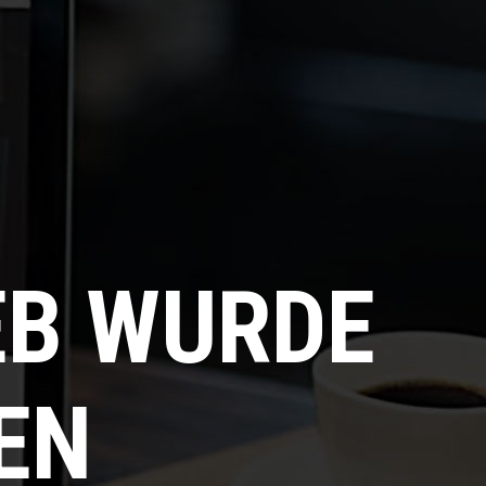
EB WURDE
EN