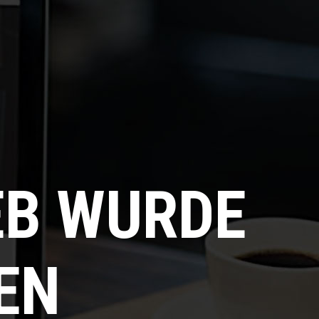
EB WURDE
EN